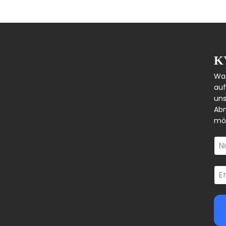
K
Was
auf
uns
Abm
mög