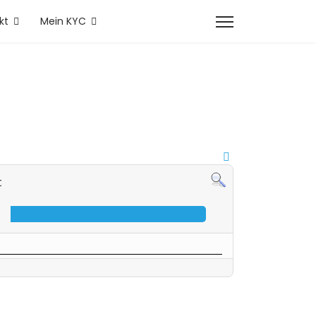
kt
Mein KYC
t