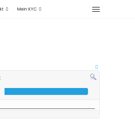
kt
Mein KYC
t