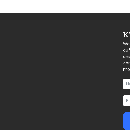
K
Was
auf
uns
Abm
mög