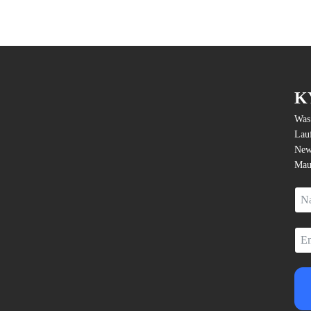
K
Was 
Lauf
News
Mau