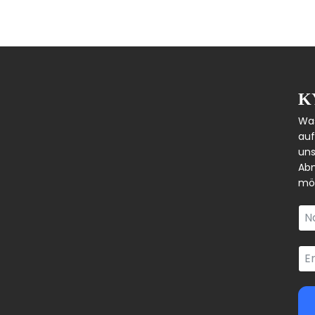
K
Was
auf
uns
Abm
mög