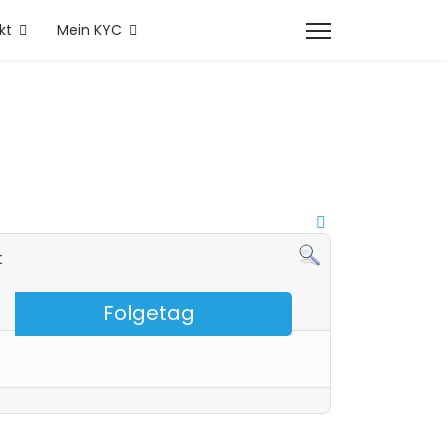
kt
Mein KYC
t
Folgetag