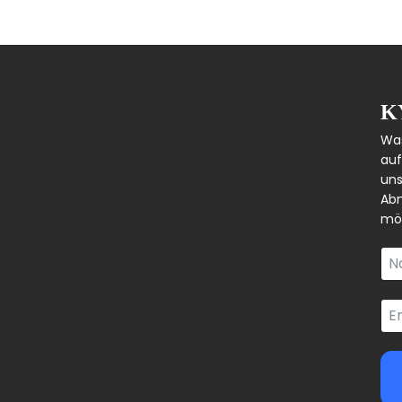
K
Was
auf
uns
Abm
mög