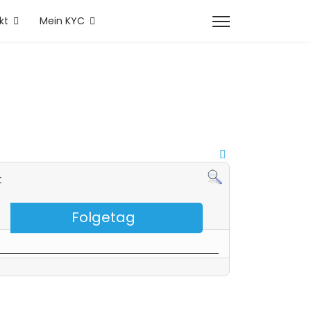
kt
Mein KYC
t
Folgetag