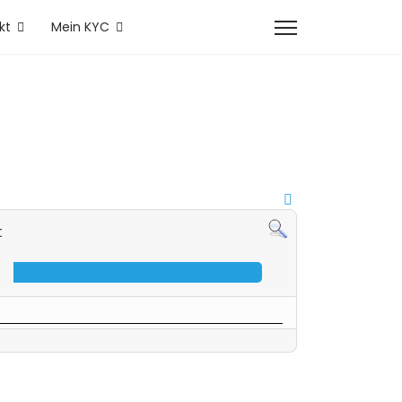
kt
Mein KYC
t