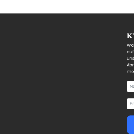
K
Was
auf
uns
Abm
mög