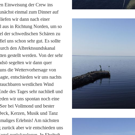
en Einweisung der Crew ins
zunächst einmal zum Dinner auf
liefen wir dann nach einer
l aus in Richtung Norden, um so
el der schwedischen Schären zu
el uns schon sehr gut. Es sollte
durch den Albrektssundskanal
ten gestellt werden. Von der sehr
sö segelten wir dann quer
uns die Wettervorhersage von
gte, entschieden wir uns nachts
brauchbaren westlichen Wind
nde des Tages sehr nachließ und
ieden wir uns spontan noch eine
 See bei Vollmond und bester
n Deck, Kerzen, Musik und Tanz
inmaliges Erlebnis! Am nächsten
 zurück aber wir entschieden uns
egel zurückzulegen. In Ebeltoft