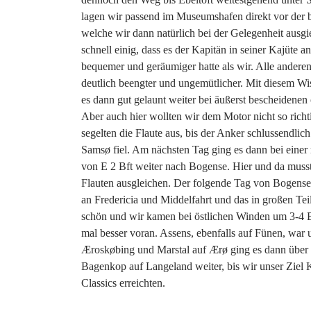
lagen wir passend im Museumshafen direkt vor der b
welche wir dann natürlich bei der Gelegenheit ausg
schnell einig, dass es der Kapitän in seiner Kajüte a
bequemer und geräumiger hatte als wir. Alle andere
deutlich beengter und ungemütlicher. Mit diesem Wi
es dann gut gelaunt weiter bei äußerst bescheidene
Aber auch hier wollten wir dem Motor nicht so rich
segelten die Flaute aus, bis der Anker schlussendlic
Samsø fiel. Am nächsten Tag ging es dann bei einer
von E 2 Bft weiter nach Bogense. Hier und da musst
Flauten ausgleichen. Der folgende Tag von Bogense 
an Fredericia und Middelfahrt und das in großen Teil
schön und wir kamen bei östlichen Winden um 3-4 
mal besser voran. Assens, ebenfalls auf Fünen, war 
Æroskøbing und Marstal auf Ærø ging es dann über 
Bagenkop auf Langeland weiter, bis wir unser Ziel 
Classics erreichten.