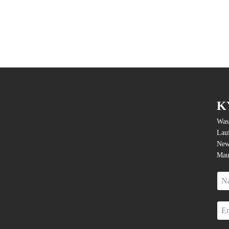
K
Was 
Lauf
News
Mau