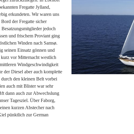
ekannten Fregatte Jylland,
iebig erkundeten. Wir waren uns
n Bord der Fregatte sicher
n Besatzungsmitglieder jedoch
ssen und frischem Proviant ging
n östlichen Winden nach Samsø.
tig seinen Einsatz gönnen und
h kurz vor Mitternacht westlich
 mittleren Windgeschwindigkeit
e der Diesel aber auch komplette
durch den kleinen Belt vorbei
en auch mit Blister war sehr
Bft dann auch zur Abwechslung
unser Tagesziel. Über Faborg,
einen kurzen Abstecher nach
Kiel pünktlich zur German