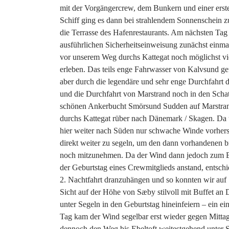
mit der Vorgängercrew, dem Bunkern und einer erst
Schiff ging es dann bei strahlendem Sonnenschein 
die Terrasse des Hafenrestaurants. Am nächsten Tag 
ausführlichen Sicherheitseinweisung zunächst einma
vor unserem Weg durchs Kattegat noch möglichst vi
erleben. Das teils enge Fahrwasser von Kalvsund gefi
aber durch die legendäre und sehr enge Durchfahrt 
und die Durchfahrt von Marstrand noch in den Schat
schönen Ankerbucht Smörsund Sudden auf Marstrand
durchs Kattegat rüber nach Dänemark / Skagen. Da 
hier weiter nach Süden nur schwache Winde vorhersa
direkt weiter zu segeln, um den dann vorhandenen 
noch mitzunehmen. Da der Wind dann jedoch zum E
der Geburtstag eines Crewmitglieds anstand, entsch
2. Nachtfahrt dranzuhängen und so konnten wir auf
Sicht auf der Höhe von Sæby stilvoll mit Buffet a
unter Segeln in den Geburtstag hineinfeiern – ein e
Tag kam der Wind segelbar erst wieder gegen Mittag
dennoch den Weg bis Ebeltoft weitestgehend unter S