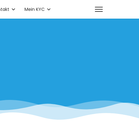
takt
Mein KYC