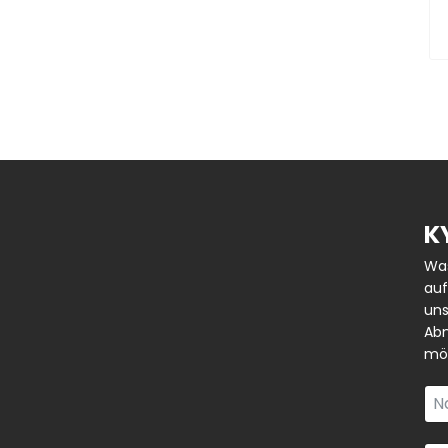
K
Was
auf
uns
Abm
mög