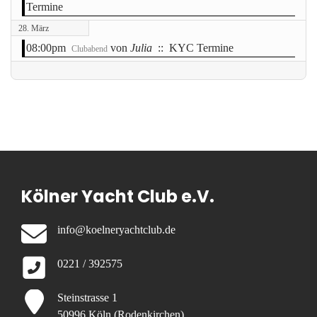
Termine
28. März
08:00pm
von
Julia
:: KYC Termine
Clubabend
Kölner Yacht Club e.V.
info@koelneryachtclub.de
0221 / 392575
Steinstrasse 1
50996 Köln (Rodenkirchen)