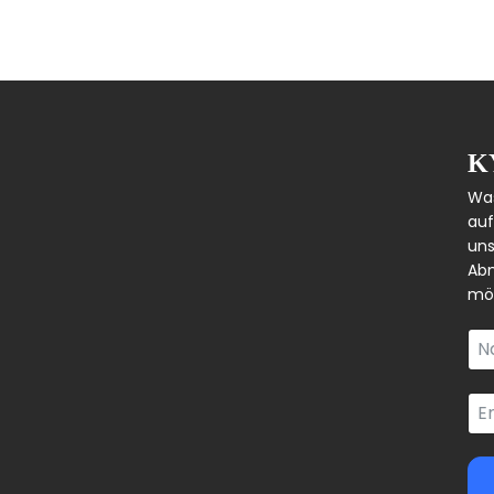
K
Was
auf
uns
Abm
mög