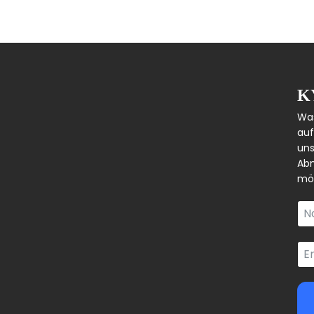
K
Was
auf
uns
Abm
mög